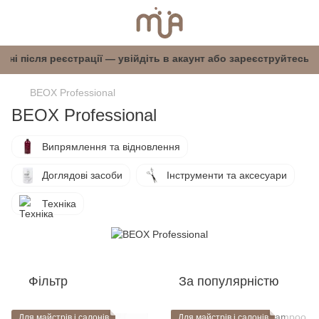
оступні після реєстрації — увійдіть в акаунт а
BEOX Professional
BEOX Professional
Випрямлення та відновлення
Доглядові засоби
Інструменти та аксесуари
Техніка
Фільтр
За популярністю
Для майстрів і салонів
Для майстрів і салонів