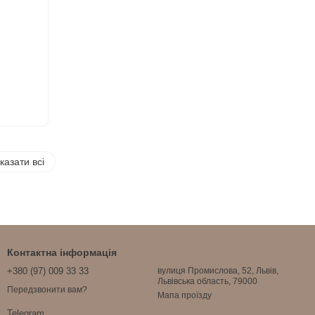
казати всі
Контактна інформація
+380 (97) 009 33 33
вулиця Промислова, 52, Львів,
Львівська область, 79000
Передзвонити вам?
Мапа проїзду
Telegram