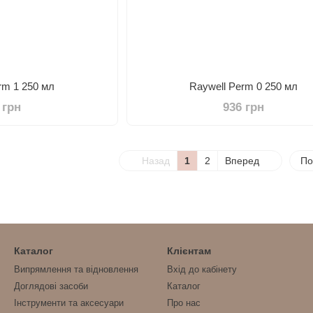
rm 1 250 мл
Raywell Perm 0 250 мл
 грн
936 грн
Назад
1
2
Вперед
По
Каталог
Клієнтам
Випрямлення та відновлення
Вхід до кабінету
Доглядові засоби
Каталог
Інструменти та аксесуари
Про нас