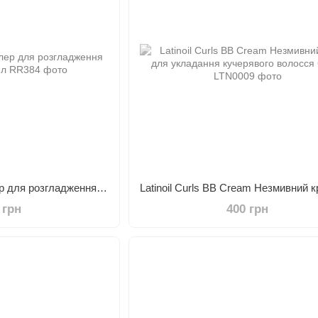
Raywell Boma Стайлер для розгладження волосся 100 мл
 грн
400 грн