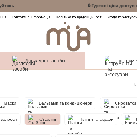
нт або зареєструйтесь 🔒 Гуртові ціни доступні
ення
Контактна інформація
Політика конфіденційності
Угода користува
Доглядові засоби
Інструме
С
Маски
Бальзами та кондиціонери
Сироватки
 волосся
Стайлінг
Пілінги та скраби