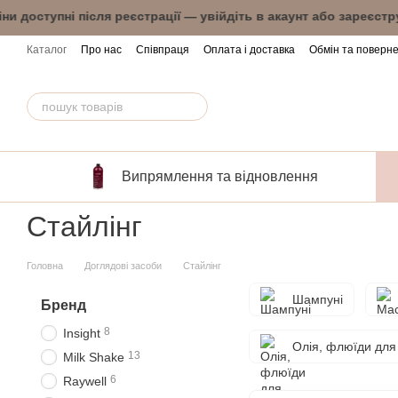
Перейти до основного контенту
ни доступні після реєстрації — увійдіть в акау
Каталог
Про нас
Співпраця
Оплата і доставка
Обмін та поверн
Випрямлення та відновлення
Стайлінг
Головна
Доглядові засоби
Стайлінг
Шампуні
Бренд
8
Insight
Олія, флюїди для
13
Milk Shake
6
Raywell