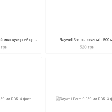
Raywell X16 Незмивний молекулярний праймер 150 мл
Raywell Закріплювач міні 500 
 грн
520 грн