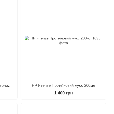
Insight Volumizing Спрей для об'єму волосся 100 мл
HP Firenze Протеїновий мусс 200мл
1 400 грн