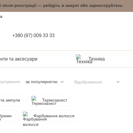
 після реєстрації — увійдіть в акаунт або заре
ча
+380 (97) 009 33 33
нти та аксесуари
Техніка
ортування:
за популярністю
Відображення:
 та ампули
Термозахист
Креми
Фарбування волосся