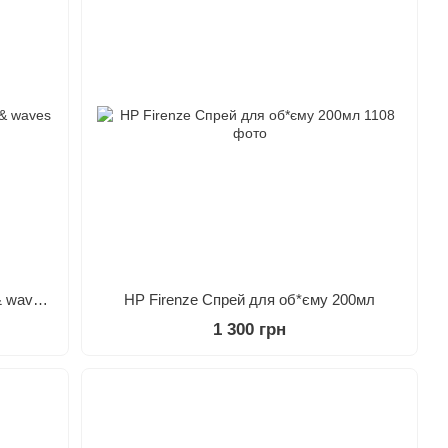
Milk Shake Lifestyling Amazing curls & waves 50мл
HP Firenze Спрей для об*єму 200мл
1 300 грн