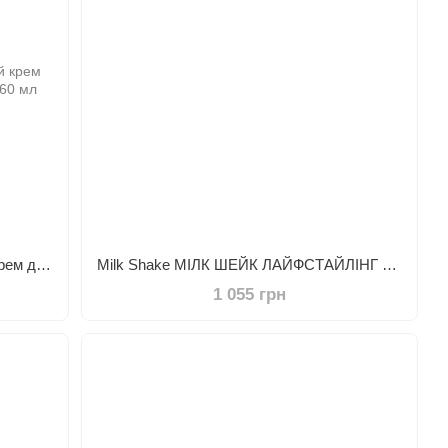
Latinoil Curls BB Cream Незмивний крем для укладання кучерявого волосся 60 мл
Milk Shake МІЛК ШЕЙК ЛАЙФСТАЙЛІНГ Пінка для об'єму сильної фіксації 200мл
1 055 грн