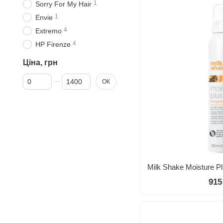
1
Sorry For My Hair
1
Envie
4
Extremo
4
HP Firenze
Ціна, грн
Від Ціна, грн
До Ціна, грн
ОК
915