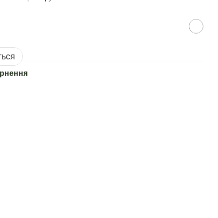
ться
рнення