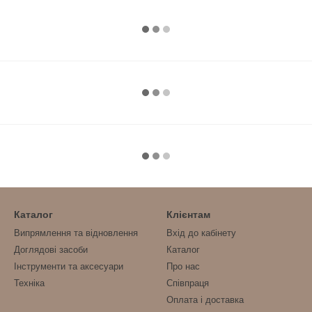
Каталог
Клієнтам
Випрямлення та відновлення
Вхід до кабінету
Доглядові засоби
Каталог
Інструменти та аксесуари
Про нас
Техніка
Співпраця
Оплата і доставка