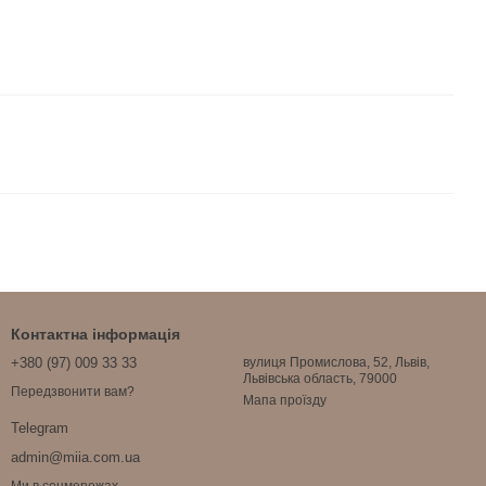
Контактна інформація
+380 (97) 009 33 33
вулиця Промислова, 52, Львів,
Львівська область, 79000
Передзвонити вам?
Мапа проїзду
Telegram
admin@miia.com.ua