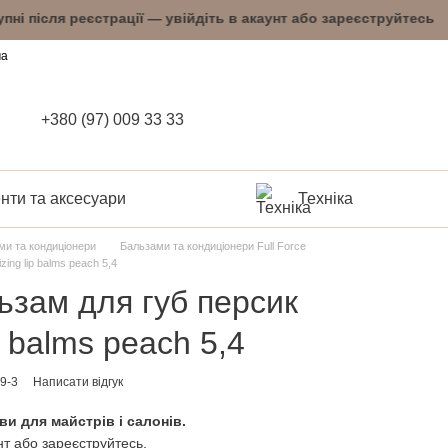
тупні після реєстрації — увійдіть в акаунт або 
ча
+380 (97) 009 33 33
нти та аксесуари
Техніка
ми та кондиціонери
Бальзами та кондиціонери Full Force
zing lip balms peach 5,4
льзам для губ персик
ip balms peach 5,4
9-3
Написати відгук
ви для майстрів і салонів.
нт або зареєструйтесь.