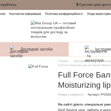
 акаунт або зареєструйтесь 🔒 Гуртові ціни дос
ення
Контактна інформація
Політика конфіденційності
Угода користува
Доглядові засоби
Інструме
Головна
Доглядові засоби
Бальза
Full Force Бальзам для губ персик Moisturi
Full Force Ба
Moisturizing l
Немає в наявності
Артикул: FF0006
На сайті діють спеціальні умо
Щоб бачити ціни, увійдіть в акау