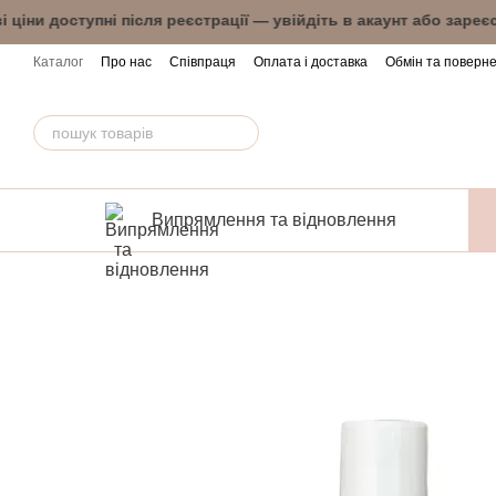
Перейти до основного контенту
ві ціни доступні після реєстрації — увійдіть в
Каталог
Про нас
Співпраця
Оплата і доставка
Обмін та поверн
Випрямлення та відновлення