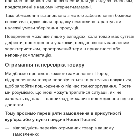
правило поширюється на всі засоби для догляду за волоссям,
представлені в нашому інтернет-магазині.
Таке обмеження встановлено з метою забезпечення безпеки
споживачів, адже після продажу неможливо гарантувати
належні умови зберігання продукції.
Повернення можливе лише у випадках, коли товар має суттєві
дефекти, пошкодження упаковки, невідповідність заявленим
характеристикам, прострочений термін придатності або
неповну комплектацію.
Отримання та перевірка товару
Ми дбаємо про якість кожного замовлення. Перед
відправленням товари перевіряються та ретельно пакуються,
щоб запобігти пошкодженню під час транспортування. Проте
ми розуміємо, що іноді можуть трапитися ситуації, які не
залежать від нас — наприклад, механічні пошкодження під час
доставки.
Тому
просимо перевіряти замовлення в присутності
кур’єра або у пункті видачі Нової Пошти:
відповідність переліку отриманих товарів вашому
замовленню;