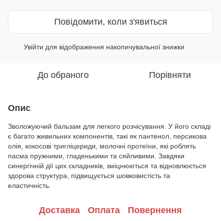
Повідомити, коли з'явиться
Увійти
для відображення накопичувальної знижки
%
До обраного
Порівняти
Опис
Зволожуючий бальзам для легкого розчісування. У його складі
є багато живильних компонентів, такі як пантенол, персикова
олія, кокосові тригліцериди, молочні протеїни, які роблять
пасма пружними, гладенькими та сяйливими. Завдяки
синергічній дії цих складників, зміцнюються та відновлюється
здорова структура, підвищується шовковистість та
еластичність.
Доставка
Оплата
Повернення