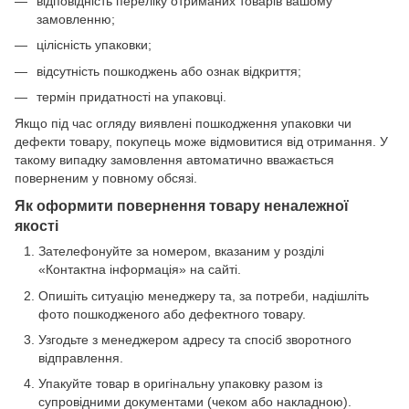
відповідність переліку отриманих товарів вашому
замовленню;
цілісність упаковки;
відсутність пошкоджень або ознак відкриття;
термін придатності на упаковці.
Якщо під час огляду виявлені пошкодження упаковки чи
дефекти товару, покупець може відмовитися від отримання. У
такому випадку замовлення автоматично вважається
поверненим у повному обсязі.
Як оформити повернення товару неналежної
якості
Зателефонуйте за номером, вказаним у розділі
«Контактна інформація» на сайті.
Опишіть ситуацію менеджеру та, за потреби, надішліть
фото пошкодженого або дефектного товару.
Узгодьте з менеджером адресу та спосіб зворотного
відправлення.
Упакуйте товар в оригінальну упаковку разом із
супровідними документами (чеком або накладною).