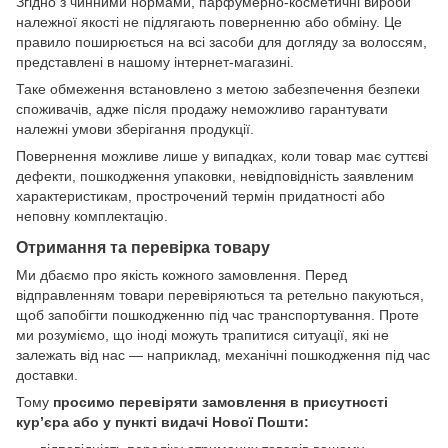
Згідно з чинними нормами, парфумерно-косметичні вироби
належної якості не підлягають поверненню або обміну. Це
правило поширюється на всі засоби для догляду за волоссям,
представлені в нашому інтернет-магазині.
Таке обмеження встановлено з метою забезпечення безпеки
споживачів, адже після продажу неможливо гарантувати
належні умови зберігання продукції.
Повернення можливе лише у випадках, коли товар має суттєві
дефекти, пошкодження упаковки, невідповідність заявленим
характеристикам, прострочений термін придатності або
неповну комплектацію.
Отримання та перевірка товару
Ми дбаємо про якість кожного замовлення. Перед
відправленням товари перевіряються та ретельно пакуються,
щоб запобігти пошкодженню під час транспортування. Проте
ми розуміємо, що іноді можуть трапитися ситуації, які не
залежать від нас — наприклад, механічні пошкодження під час
доставки.
Тому
просимо перевіряти замовлення в присутності
кур’єра або у пункті видачі Нової Пошти: