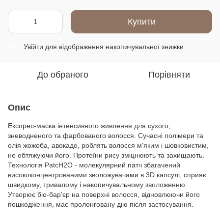
Купити
Увійти
для відображення накопичувальної знижки
%
До обраного
Порівняти
Опис
Експрес-маска інтенсивного живлення для сухого,
зневодненого та фарбованого волосся. Сучасні полімери та
олія жожоба, авокадо, роблять волосся м'яким і шовковистим,
не обтяжуючи його. Протеїни рису зміцнюють та захищають.
Технологія PatcH2O - молекулярний патч збагачений
висококонцентрованими зволожувачами в 3D капсулі, сприяє
швидкому, тривалому і накопичувальному зволоженню.
Утворює біо-бар'єр на поверхні волосся, відновлюючи його
пошкодження, має пролонговану дію після застосування.