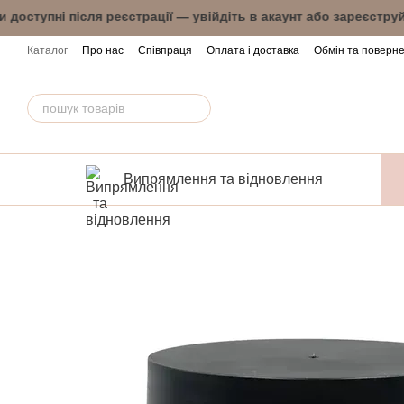
Перейти до основного контенту
іни доступні після реєстрації — увійдіть в ака
Каталог
Про нас
Співпраця
Оплата і доставка
Обмін та поверн
Випрямлення та відновлення