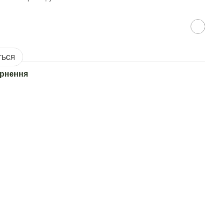
ться
рнення