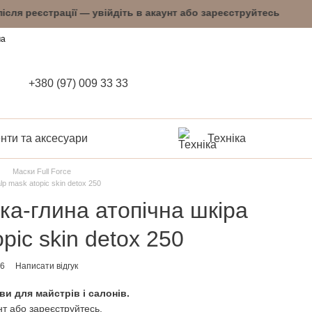
і після реєстрації — увійдіть в акаунт або зар
ча
+380 (97) 009 33 33
нти та аксесуари
Техніка
Маски Full Force
lp mask atopic skin detox 250
ска-глина атопічна шкіра
pic skin detox 250
26
Написати відгук
ви для майстрів і салонів.
нт або зареєструйтесь.