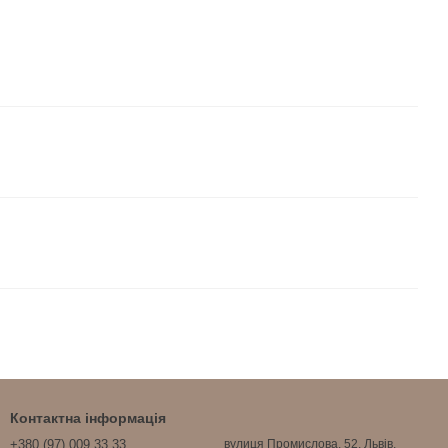
Контактна інформація
+380 (97) 009 33 33
вулиця Промислова, 52, Львів,