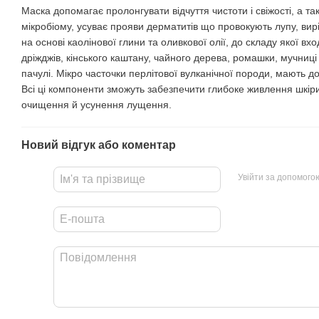
Маска допомагає пролонгувати відчуття чистоти і свіжості, а т
мікробіому, усуває прояви дерматитів що провокують лупу, ви
на основі каолінової глини та оливкової олії, до складу якої вх
дріжджів, кінського каштану, чайного дерева, ромашки, мучниці 
пачулі. Мікро часточки перлітової вулканічної породи, мають д
Всі ці компоненти зможуть забезпечити глибоке живлення шкіри
очищення й усунення лущення.
Новий відгук або коментар
Увійти за допомого