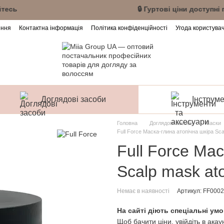
унт або зареєструйтесь 🔒 Гуртові ціни доступн
ення
Контактна інформація
Політика конфіденційності
Угода користува
Доглядові засоби
Інструме
Головна
Доглядові засоби
Маски
Full Force Маска-глина атопічна шкіра Sca
Full Force Ма
Scalp mask ato
Немає в наявності
Артикул: FF000
На сайті діють спеціальні умо
Щоб бачити ціни, увійдіть в акау