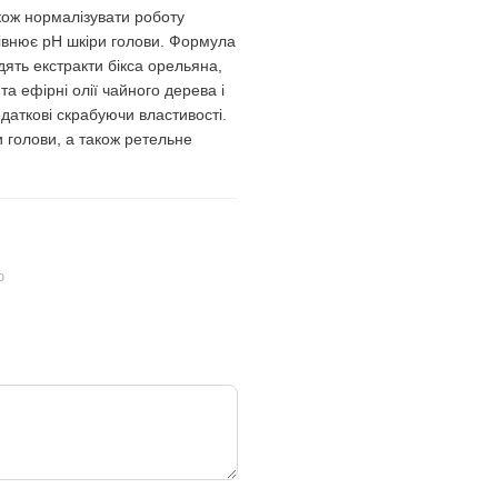
акож нормалізувати роботу
рівнює рН шкіри голови. Формула
одять екстракти бікса орельяна,
та ефірні олії чайного дерева і
одаткові скрабуючи властивості.
 голови, а також ретельне
ю