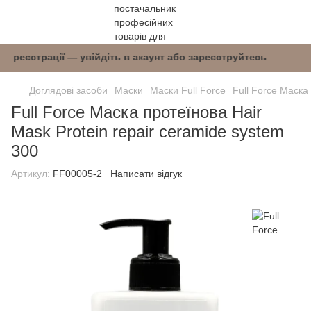
 після реєстрації — увійдіть в акаунт або заре
Доглядові засоби
Маски
Маски Full Force
Full Force Маска
Full Force Маска протеїнова Hair
Mask Protein repair ceramide system
300
Артикул:
FF00005-2
Написати відгук