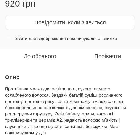
920 грн
Повідомити, коли з'явиться
Увійти
для відображення накопичувальної знижки
%
До обраного
Порівняти
Опис
Протеїнова маска для освітленого, сухого, ламкого,
ослабленого волосся. Завдяки багатій суміші рослинного
протеїну, протеїнів рису, сої та комплексу амінокислот, діє
безпосередньо на пошкоджені ділянки волосся, внутрішньо
регенеруючи структуру. Олія бабасу, оливи, кокосові
тригліцериди та церамід А2, надають волоссю м’якість і
слухняність, яке одразу стає сильним і блискучим. Має
накопичувальну дію.