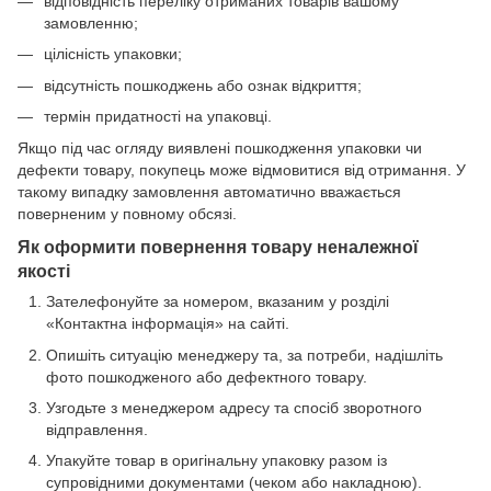
відповідність переліку отриманих товарів вашому
замовленню;
цілісність упаковки;
відсутність пошкоджень або ознак відкриття;
термін придатності на упаковці.
Якщо під час огляду виявлені пошкодження упаковки чи
дефекти товару, покупець може відмовитися від отримання. У
такому випадку замовлення автоматично вважається
поверненим у повному обсязі.
Як оформити повернення товару неналежної
якості
Зателефонуйте за номером, вказаним у розділі
«Контактна інформація» на сайті.
Опишіть ситуацію менеджеру та, за потреби, надішліть
фото пошкодженого або дефектного товару.
Узгодьте з менеджером адресу та спосіб зворотного
відправлення.
Упакуйте товар в оригінальну упаковку разом із
супровідними документами (чеком або накладною).