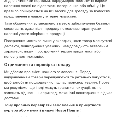
Згідно з чинними нормами, парфумерно-косметичні вироби
належної якості не підлягають поверненню або обміну. Це
правило поширюється на всі засоби для догляду за волоссям,
представлені в нашому інтернет-магазині.
Таке обмеження встановлено з метою забезпечення безпеки
споживачів, адже після продажу неможливо гарантувати
належні умови зберігання продукції.
Повернення можливе лише у випадках, коли товар має суттєві
дефекти, пошкодження упаковки, невідповідність заявленим
характеристикам, прострочений термін придатності або
неповну комплектацію.
Отримання та перевірка товару
Ми дбаємо про якість кожного замовлення. Перед
відправленням товари перевіряються та ретельно пакуються,
щоб запобігти пошкодженню під час транспортування. Проте
ми розуміємо, що іноді можуть трапитися ситуації, які не
залежать від нас — наприклад, механічні пошкодження під час
доставки.
Тому
просимо перевіряти замовлення в присутності
кур’єра або у пункті видачі Нової Пошти: