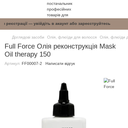
 після реєстрації — увійдіть в акаунт або заре
Доглядові засоби
Олія, флюїди для волосся
Олія, флюїди д
Full Force Олія реконструкція Mask
Oil therapy 150
Артикул:
FF00007-2
Написати відгук