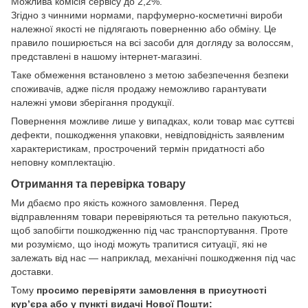
Можлива комісія сервісу до 2,2%.
Згідно з чинними нормами, парфумерно-косметичні вироби
належної якості не підлягають поверненню або обміну. Це
правило поширюється на всі засоби для догляду за волоссям,
представлені в нашому інтернет-магазині.
Таке обмеження встановлено з метою забезпечення безпеки
споживачів, адже після продажу неможливо гарантувати
належні умови зберігання продукції.
Повернення можливе лише у випадках, коли товар має суттєві
дефекти, пошкодження упаковки, невідповідність заявленим
характеристикам, прострочений термін придатності або
неповну комплектацію.
Отримання та перевірка товару
Ми дбаємо про якість кожного замовлення. Перед
відправленням товари перевіряються та ретельно пакуються,
щоб запобігти пошкодженню під час транспортування. Проте
ми розуміємо, що іноді можуть трапитися ситуації, які не
залежать від нас — наприклад, механічні пошкодження під час
доставки.
Тому
просимо перевіряти замовлення в присутності
кур’єра або у пункті видачі Нової Пошти: