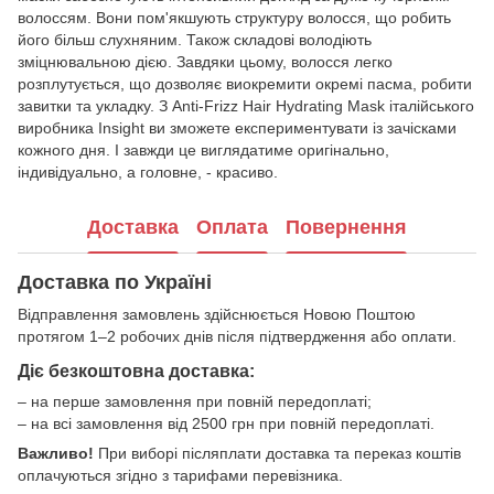
волоссям. Вони пом'якшують структуру волосся, що робить
його більш слухняним. Також складові володіють
зміцнювальною дією. Завдяки цьому, волосся легко
розплутується, що дозволяє виокремити окремі пасма, робити
завитки та укладку. З Anti-Frizz Hair Hydrating Mask італійського
виробника Insight ви зможете експериментувати із зачісками
кожного дня. І завжди це виглядатиме оригінально,
індивідуально, а головне, - красиво.
Доставка
Оплата
Повернення
Доставка по Україні
Відправлення замовлень здійснюється Новою Поштою
протягом 1–2 робочих днів після підтвердження або оплати.
Діє безкоштовна доставка:
– на перше замовлення при повній передоплаті;
– на всі замовлення від 2500 грн при повній передоплаті.
Важливо!
При виборі післяплати доставка та переказ коштів
оплачуються згідно з тарифами перевізника.