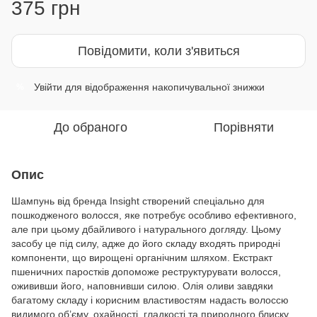
375 грн
Повідомити, коли з'явиться
Увійти
для відображення накопичувальної знижки
%
До обраного
Порівняти
Опис
Шампунь від бренда Insight створений спеціально для
пошкодженого волосся, яке потребує особливо ефективного,
але при цьому дбайливого і натурального догляду. Цьому
засобу це під силу, адже до його складу входять природні
компоненти, що вирощені органічним шляхом. Екстракт
пшеничних паростків допоможе реструктурувати волосся,
ожививши його, наповнивши силою. Олія оливи завдяки
багатому складу і корисним властивостям надасть волоссю
видимого об’єму, охайності, гладкості та природного блиску.