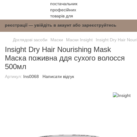
після реєстрації — увійдіть в акаунт або зареє
Доглядові засоби
Маски
Маски Insight
Insight Dry Hair No
Insight Dry Hair Nourishing Mask
Маска поживна ддя сухого волосся
500мл
Артикул:
Ins0068
Написати відгук