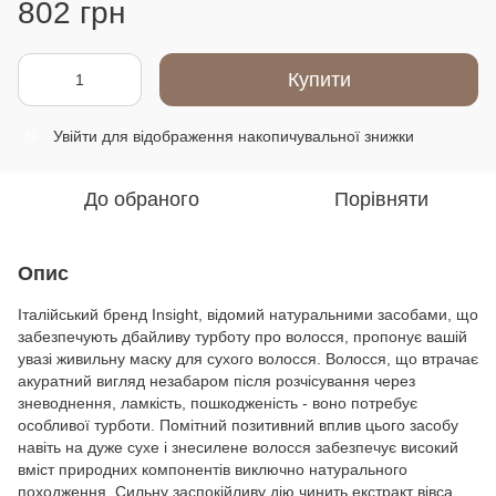
802 грн
Купити
Увійти
для відображення накопичувальної знижки
%
До обраного
Порівняти
Опис
Італійський бренд Insight, відомий натуральними засобами, що
забезпечують дбайливу турботу про волосся, пропонує вашій
увазі живильну маску для сухого волосся. Волосся, що втрачає
акуратний вигляд незабаром після розчісування через
зневоднення, ламкість, пошкодженість - воно потребує
особливої турботи. Помітний позитивний вплив цього засобу
навіть на дуже сухе і знесилене волосся забезпечує високий
вміст природних компонентів виключно натурального
походження. Сильну заспокійливу дію чинить екстракт вівса.