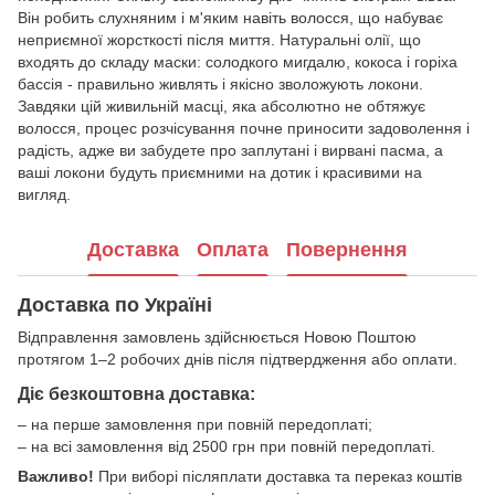
Він робить слухняним і м'яким навіть волосся, що набуває
неприємної жорсткості після миття. Натуральні олії, що
входять до складу маски: солодкого мигдалю, кокоса і горіха
бассія - правильно живлять і якісно зволожують локони.
Завдяки цій живильній масці, яка абсолютно не обтяжує
волосся, процес розчісування почне приносити задоволення і
радість, адже ви забудете про заплутані і вирвані пасма, а
ваші локони будуть приємними на дотик і красивими на
вигляд.
Доставка
Оплата
Повернення
Доставка по Україні
Відправлення замовлень здійснюється Новою Поштою
протягом 1–2 робочих днів після підтвердження або оплати.
Діє безкоштовна доставка:
– на перше замовлення при повній передоплаті;
– на всі замовлення від 2500 грн при повній передоплаті.
Важливо!
При виборі післяплати доставка та переказ коштів