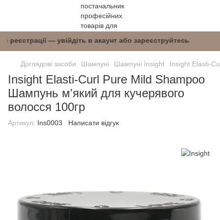
після реєстрації — увійдіть в акаунт або зареє
Доглядові засоби
Шампуні
Шампуні Insight
Insight Elasti-
Insight Elasti-Curl Pure Mild Shampoo
Шампунь м'який для кучерявого
волосся 100гр
Артикул:
Ins0003
Написати відгук