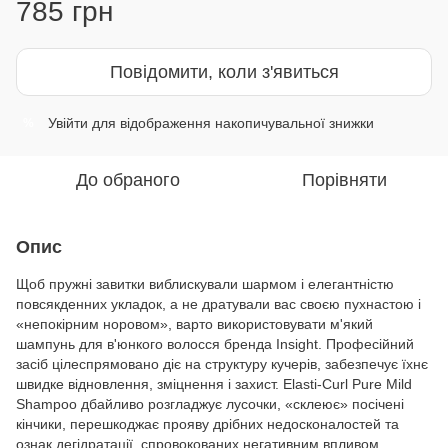
785 грн
Повідомити, коли з'явиться
Увійти
для відображення накопичувальної знижки
%
До обраного
Порівняти
Опис
Щоб пружні завитки виблискували шармом і елегантністю
повсякденних укладок, а не дратували вас своєю пухнастою і
«непокірним норовом», варто використовувати м'який
шампунь для в'юнкого волосся бренда Insight. Професійний
засіб цілеспрямовано діє на структуру кучерів, забезпечує їхнє
швидке відновлення, зміцнення і захист. Elasti-Curl Pure Mild
Shampoo дбайливо розгладжує лусочки, «склеює» посічені
кінчики, перешкоджає прояву дрібних недосконалостей та
ознак дегідратації, спровокованих негативним впливом