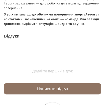
Термін зарахування — до 3 робочих днів після підтвердження
повернення.
З усіх питань щодо обміну чи повернення звертайтеся за
контактами, зазначеними на сайті — команда Miia завжди
допоможе вирішити ситуацію швидко та зручно.
Відгуки
Додайте перший відгук
Написати відгук