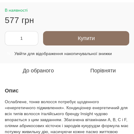
В наявності
577 грн
Купити
Увійти
для відображення накопичувальної знижки
%
До обраного
Порівняти
Опис
Ослаблене, тонке волосся потребує щоденного
«енергетичного підживлення». Кондиціонер енергетичний для
всіх типів волосся італійського бренду Insight чудово
впорається з цим завданням. Збагачена вітамінами A, B, C і F,
оліями абрикосових кісточок і зародків кукурудзи формула має
потужну живильну дію, насичуючи кожне пасмо життєвою