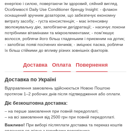
енергією і силою, повертаючи їм здоровий, сяйний вигляд.
Особливості Daily Use Conditioner бренду Insight: - флакон
оснащений зручним дозатором, що забезпечує економну
витрату засобу; - густа консистенція; - має інтенсивну
зволожувальну дію, запобігаючи дегідратації; - насичує локони
потрібними вітамінами та мікроелементами; - пом'якшує
волосся, роблячи його більш гладеньким і приємним на дотик;
- запобігає появі посічених кінчиків; - зміцнює пасма, роблячи
їх більш стійкими до впливу різних зовнішніх факторів.
Доставка
Оплата
Повернення
Доставка по Україні
Відправлення замовлень здійснюється Новою Поштою
протягом 1–2 робочих днів після підтвердження або оплати.
Діє безкоштовна доставка:
– на перше замовлення при повній передоплаті;
– на всі замовлення від 2500 грн при повній передоплаті.
Важливо!
При виборі післяплати доставка та переказ коштів
оплачуються згідно з тарифами перевізника.