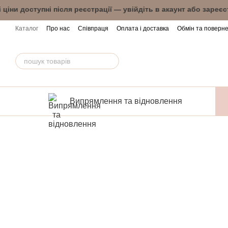
Перейти до основного контенту
і ціни доступні після реєстрації — увійдіть в 
Каталог
Про нас
Співпраця
Оплата і доставка
Обмін та поверн
Випрямлення та відновлення