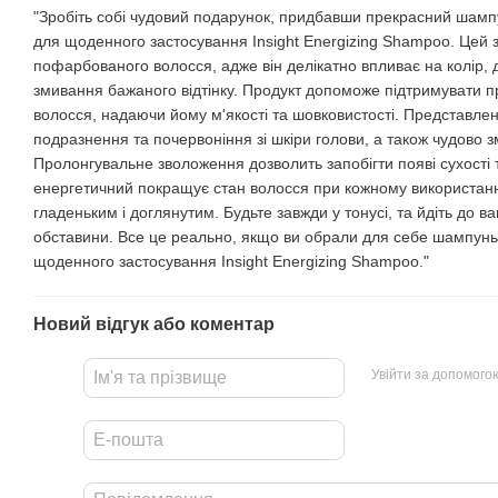
"Зробіть собі чудовий подарунок, придбавши прекрасний шамп
для щоденного застосування Insight Energizing Shampoo. Цей з
пофарбованого волосся, адже він делікатно впливає на колір,
змивання бажаного відтінку. Продукт допоможе підтримувати 
волосся, надаючи йому м'якості та шовковистості. Представле
подразнення та почервоніння зі шкіри голови, а також чудово 
Пролонгувальне зволоження дозволить запобігти появі сухості
енергетичний покращує стан волосся при кожному використанні
гладеньким і доглянутим. Будьте завжди у тонусі, та йдіть до 
обставини. Все це реально, якщо ви обрали для себе шампунь
щоденного застосування Insight Energizing Shampoo."
Новий відгук або коментар
Увійти за допомого