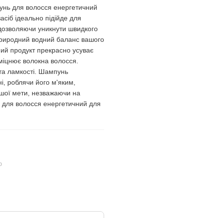
унь для волосся енергетичний
асіб ідеально підійде для
 дозволяючи уникнути швидкого
природний водний баланс вашого
ний продукт прекрасно усуває
зміцнює волокна волосся.
 та ламкості. Шампунь
, роблячи його м'яким,
вашої мети, незважаючи на
 для волосся енергетичний для
ю