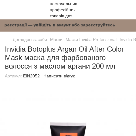
після реєстрації — увійдіть в акаунт або зареє
Доглядові засоби
Маски
Маски Invidia Professional
Invidia
Invidia Botoplus Argan Oil After Color
Mask маска для фарбованого
волосся з маслом аргани 200 мл
Артикул:
EIN2052
Написати відгук