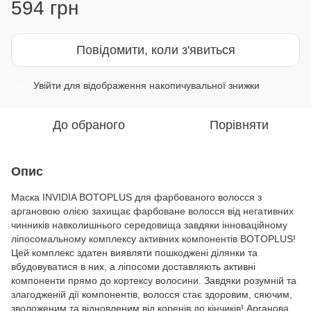
594 грн
Повідомити, коли з'явиться
Увійти
для відображення накопичувальної знижки
%
До обраного
Порівняти
Опис
Маска INVIDIA BOTOPLUS для фарбованого волосся з
аргановою олією захищає фарбоване волосся від негативних
чинників навколишнього середовища завдяки інноваційному
ліпосомальному комплексу активних компонентів BOTOPLUS!
Цей комплекс здатен виявляти пошкоджені ділянки та
вбудовуватися в них, а ліпосоми доставляють активні
компоненти прямо до кортексу волосини. Завдяки розумній та
злагодженій дії компонентів, волосся стає здоровим, сяючим,
зволоженим та відновленим від коренів до кінчиків! Арганова