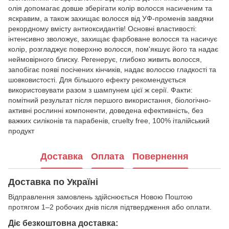
олія допомагає довше зберігати колір волосся насиченим та
яскравим, а також захищає волосся від УФ-променів завдяки
рекордному вмісту антиоксидантів! Основні властивості:
інтенсивно зволожує, захищає фарбоване волосся та насичує
колір, розгладжує поверхню волосся, пом'якшує його та надає
неймовірного блиску. Регенерує, глибоко живить волосся,
запобігає появі посічених кінчиків, надає волоссю гладкості та
шовковистості. Для більшого ефекту рекомендується
використовувати разом з шампунем цієї ж серії. Факти:
помітний результат після першого використання, біологічно-
активні рослинні компоненти, доведена ефективність, без
важких силіконів та парабенів, cruelty free, 100% італійський
продукт
Доставка
Оплата
Повернення
Доставка по Україні
Відправлення замовлень здійснюється Новою Поштою
протягом 1–2 робочих днів після підтвердження або оплати.
Діє безкоштовна доставка: