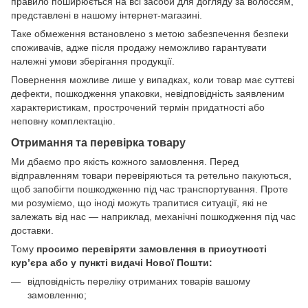
правило поширюється на всі засоби для догляду за волоссям,
представлені в нашому інтернет-магазині.
Таке обмеження встановлено з метою забезпечення безпеки
споживачів, адже після продажу неможливо гарантувати
належні умови зберігання продукції.
Повернення можливе лише у випадках, коли товар має суттєві
дефекти, пошкодження упаковки, невідповідність заявленим
характеристикам, прострочений термін придатності або
неповну комплектацію.
Отримання та перевірка товару
Ми дбаємо про якість кожного замовлення. Перед
відправленням товари перевіряються та ретельно пакуються,
щоб запобігти пошкодженню під час транспортування. Проте
ми розуміємо, що іноді можуть трапитися ситуації, які не
залежать від нас — наприклад, механічні пошкодження під час
доставки.
Тому
просимо перевіряти замовлення в присутності
кур’єра або у пункті видачі Нової Пошти:
відповідність переліку отриманих товарів вашому
замовленню;