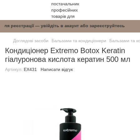
і після реєстрації — увійдіть в акаунт або зар
Доглядові засоби
Бальзами та кондиціонери
Бальзами та к
Кондиціонер Extremo Botox Keratin
гіалуронова кислота кератин 500 мл
Артикул:
ЕХ431
Написати відгук