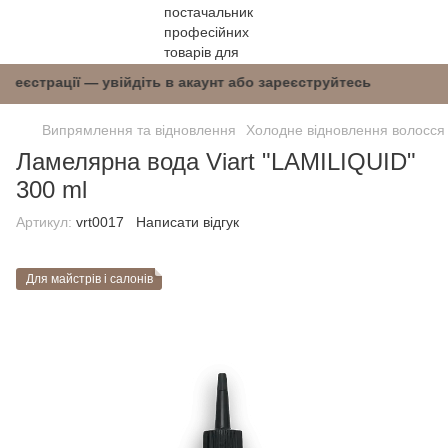
після реєстрації — увійдіть в акаунт або зареєс
Випрямлення та відновлення
Холодне відновлення волосся
Ламелярна вода Viart "LAMILIQUID"
300 ml
Артикул:
vrt0017
Написати відгук
Для майстрів і салонів