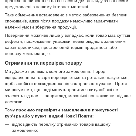
правило поширюється на всі засоби для догляду за волоссям,
представлені в нашому інтернет-магазині.
Таке обмеження встановлено з метою забезпечення безпеки
споживачів, адже після продажу неможливо гарантувати
належні умови зберігання продукції.
Повернення можливе лише у випадках, коли товар має суттєві
дефекти, пошкодження упаковки, невідповідність заявленим
характеристикам, прострочений термін придатності або
неповну комплектацію.
Отримання та перевірка товару
Ми дбаємо про якість кожного замовлення. Перед
відправленням товари перевіряються та ретельно пакуються,
щоб запобігти пошкодженню під час транспортування. Проте
ми розуміємо, що іноді можуть трапитися ситуації, які не
залежать від нас — наприклад, механічні пошкодження під час
доставки.
Тому
просимо перевіряти замовлення в присутності
кур’єра або у пункті видачі Нової Пошти:
відповідність переліку отриманих товарів вашому
замовленню;