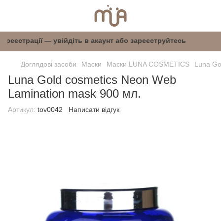
після реєстрації — увійдіть в акаунт або зареє
Доглядові засоби
Маски
Маски LUNA COSMETICS
Luna Go
Luna Gold cosmetics Neon Web
Lamination mask 900 мл.
Артикул:
tov0042
Написати відгук