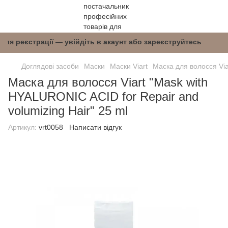
і після реєстрації — увійдіть в акаунт або зар
Доглядові засоби
Маски
Маски Viart
Маска для волосся Via
Маска для волосся Viart "Mask with
HYALURONIC ACID for Repair and
volumizing Hair" 25 ml
Артикул:
vrt0058
Написати відгук