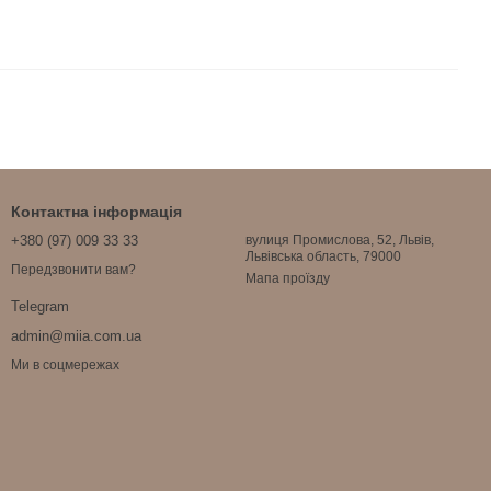
Контактна інформація
+380 (97) 009 33 33
вулиця Промислова, 52, Львів,
Львівська область, 79000
Передзвонити вам?
Мапа проїзду
Telegram
admin@miia.com.ua
Ми в соцмережах