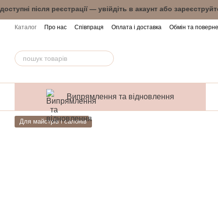
Перейти до основного контенту
ни доступні після реєстрації — увійдіть в акау
Каталог
Про нас
Співпраця
Оплата і доставка
Обмін та поверн
Випрямлення та відновлення
Для майстрів і салонів