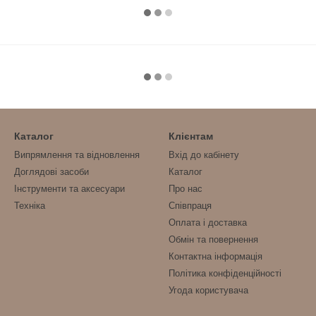
Каталог
Клієнтам
Випрямлення та відновлення
Вхід до кабінету
Доглядові засоби
Каталог
Інструменти та аксесуари
Про нас
Техніка
Співпраця
Оплата і доставка
Обмін та повернення
Контактна інформація
Політика конфіденційності
Угода користувача