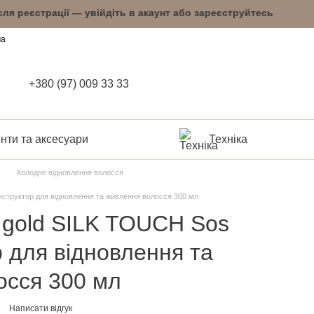
 після реєстрації — увійдіть в акаунт або заре
ча
+380 (97) 009 33 33
нти та аксесуари
Техніка
Холодне відновлення волосся
нструктор для відновлення та живлення волосся 300 мл
 gold SILK TOUCH Sos
 для відновлення та
осся 300 мл
Написати відгук