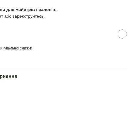
ви для майстрів і салонів.
нт або зареєструйтесь.
ичувальної знижки
рнення