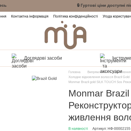
нт або зареєструйтесь 🔒 Гуртові ціни доступні
ення
Контактна інформація
Політика конфіденційності
Угода користува
Доглядові засоби
Інструме
Головна
Випрямлення та відновлення
Холодне відновлення волосся Brazil Gold
Monmar Brazil gold SILK TOUCH Sos Реко
Monmar Brazil
Реконструктор
живлення вол
В наявності
Артикул: НФ-00002155