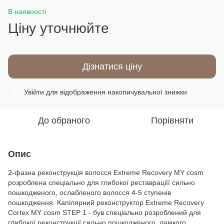
В наявності
Ціну уточнюйте
Дізнатися ціну
Увійти
для відображення накопичувальної знижки
%
До обраного
Порівняти
Опис
2-фазна реконструкція волосся Extreme Recovery MY cosm
розроблена спеціально для глибокої реставраціїї сильно
пошкодженого, ослабленого волосся 4-5 ступенів
пошкодження. Капілярний реконструктор Extreme Recovery
Cortex МY cosm ЅТЕР 1 - був спеціально розроблений для
глибокої реконструкції сильно пошкодженого, ламкого,