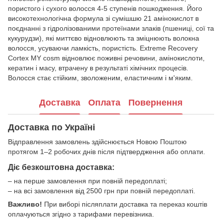
пористого і сухого волосся 4-5 ступенів пошкодження. Його
високотехнологічна формула зі сумішшю 21 амінокислот в
поєднанні з гідролізованими протеїнами злаків (пшениці, сої та
кукурудзи), які миттєво відновлюють та зміцнюють волокна
волосся, усуваючи ламкість, пористість. Extreme Recovery
Cortex MY cosm відновлює поживні речовини, амінокислоти,
кератин і масу, втрачену в результаті хімічних процесів.
Волосся стає стійким, зволоженим, еластичним і м'яким.
Доставка
Оплата
Повернення
Доставка по Україні
Відправлення замовлень здійснюється Новою Поштою
протягом 1–2 робочих днів після підтвердження або оплати.
Діє безкоштовна доставка:
– на перше замовлення при повній передоплаті;
– на всі замовлення від 2500 грн при повній передоплаті.
Важливо!
При виборі післяплати доставка та переказ коштів
оплачуються згідно з тарифами перевізника.