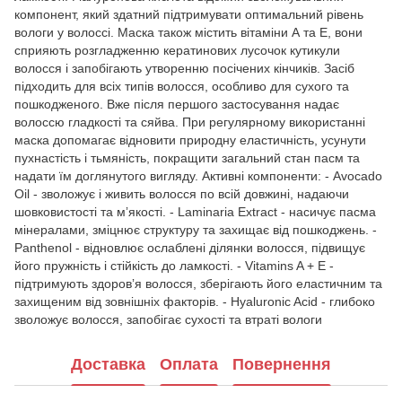
компонент, який здатний підтримувати оптимальний рівень
вологи у волоссі. Маска також містить вітаміни А та Е, вони
сприяють розгладженню кератинових лусочок кутикули
волосся і запобігають утворенню посічених кінчиків. Засіб
підходить для всіх типів волосся, особливо для сухого та
пошкодженого. Вже після першого застосування надає
волоссю гладкості та сяйва. При регулярному використанні
маска допомагає відновити природну еластичність, усунути
пухнастість і тьмяність, покращити загальний стан пасм та
надати їм доглянутого вигляду. Активні компоненти: - Avocado
Oil - зволожує і живить волосся по всій довжині, надаючи
шовковистості та мʼякості. - Laminaria Extract - насичує пасма
мінералами, зміцнює структуру та захищає від пошкоджень. -
Panthenol - відновлює ослаблені ділянки волосся, підвищує
його пружність і стійкість до ламкості. - Vitamins A + E -
підтримують здоровʼя волосся, зберігають його еластичним та
захищеним від зовнішніх факторів. - Hyaluronic Acid - глибоко
зволожує волосся, запобігає сухості та втраті вологи
Доставка
Оплата
Повернення