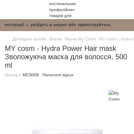
ісля реєстрації — увійдіть в акаунт або зареєс
Доглядові засоби
Маски
Маски My Cosm
MY cosm - Hydra 
MY cosm - Hydra Power Hair mask
Зволожуюча маска для волосся, 500
ml
Артикул:
MC0008
Написати відгук