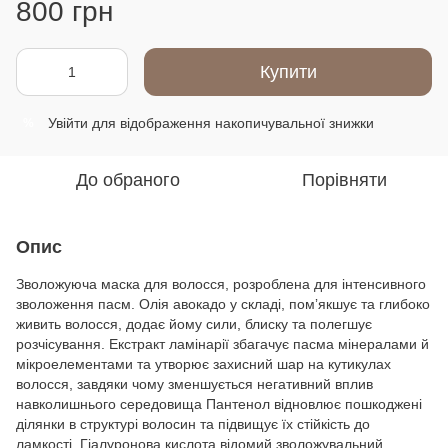
800 грн
Купити
Увійти
для відображення накопичувальної знижки
%
До обраного
Порівняти
Опис
Зволожуюча маска для волосся, розроблена для інтенсивного
зволоження пасм. Олія авокадо у складі, помʼякшує та глибоко
живить волосся, додає йому сили, блиску та полегшує
розчісування. Екстракт ламінарії збагачує пасма мінералами й
мікроелементами та утворює захисний шар на кутикулах
волосся, завдяки чому зменшується негативний вплив
навколишнього середовища Пантенол відновлює пошкоджені
ділянки в структурі волосин та підвищує їх стійкість до
ламкості. Гіалуронова кислота відомий зволожувальний