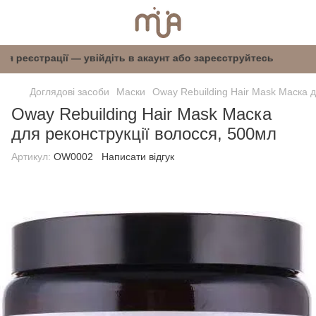
 після реєстрації — увійдіть в акаунт або заре
Доглядові засоби
Маски
Oway Rebuilding Hair Mask Маска д
Oway Rebuilding Hair Mask Маска
для реконструкції волосся, 500мл
Артикул:
OW0002
Написати відгук