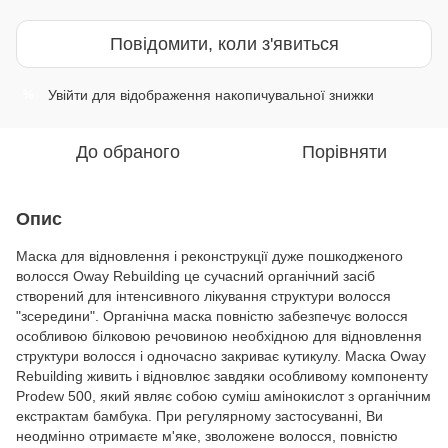
Повідомити, коли з'явиться
Увійти
для відображення накопичувальної знижки
%
До обраного
Порівняти
Опис
Маска для відновлення і реконструкції дуже пошкодженого
волосся Oway Rebuilding це сучасний органічний засіб
створений для інтенсивного лікування структури волосся
"зсередини". Органічна маска повністю забезпечує волосся
особливою білковою речовиною необхідною для відновлення
структури волосся і одночасно закриває кутикулу. Маска Oway
Rebuilding живить і відновлює завдяки особливому компоненту
Prodew 500, який являє собою суміш амінокислот з органічним
екстрактам бамбука. При регулярному застосуванні, Ви
неодмінно отримаєте м'яке, зволожене волосся, повністю