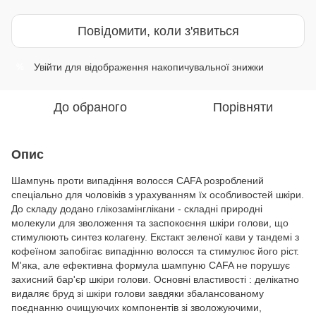
Повідомити, коли з'явиться
Увійти
для відображення накопичувальної знижки
%
До обраного
Порівняти
Опис
Шампунь проти випадіння волосся CAFA розроблений
спеціально для чоловіків з урахуванням їх особливостей шкіри.
До складу додано глікозамінглікани - складні природні
молекули для зволоження та заспокоєння шкіри голови, що
стимулюють синтез колагену. Екстакт зеленої кави у тандемі з
кофеїном запобігає випадінню волосся та стимулює його ріст.
М'яка, але ефективна формула шампуню CAFA не порушує
захисний бар'єр шкіри голови. Основні властивості : делікатно
видаляє бруд зі шкіри голови завдяки збалансованому
поєднанню очищуючих компонентів зі зволожуючими,