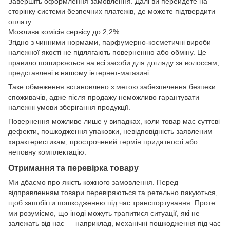
Завершіть оформлення замовлення. Далі ви перейдете на
сторінку системи безпечних платежів, де можете підтвердити
оплату.
Можлива комісія сервісу до 2,2%.
Згідно з чинними нормами, парфумерно-косметичні вироби
належної якості не підлягають поверненню або обміну. Це
правило поширюється на всі засоби для догляду за волоссям,
представлені в нашому інтернет-магазині.
Таке обмеження встановлено з метою забезпечення безпеки
споживачів, адже після продажу неможливо гарантувати
належні умови зберігання продукції.
Повернення можливе лише у випадках, коли товар має суттєві
дефекти, пошкодження упаковки, невідповідність заявленим
характеристикам, прострочений термін придатності або
неповну комплектацію.
Отримання та перевірка товару
Ми дбаємо про якість кожного замовлення. Перед
відправленням товари перевіряються та ретельно пакуються,
щоб запобігти пошкодженню під час транспортування. Проте
ми розуміємо, що іноді можуть трапитися ситуації, які не
залежать від нас — наприклад, механічні пошкодження під час