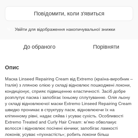
Повідомити, коли з'явиться
Увійти
для відображення накопичувальної знижки
%
До обраного
Порівняти
Опис
Маска Linseed Repairing Cream від Extremo (країна-виробник –
Італія) з лляною олією у складі відновлює пошкоджені локони,
кондиціонує, сприяє підвищенню еластичності. Засіб добре
розплутує пасма і запобігає їхньому сплутуванню. Олія льону
у складі відновлюючої маски Extremo Linseed Repairing Cream
швидко проникає в структуру пасм, відновлюючи їх на
клітинному рівні, надає сяйва і усуває сухість. Особливості
Extremo Treated and Curly Hair Cream: м'яко обволакує
волосся і відновлює посічені кінчики; запобігає ламкості
локонів; усуває «пухнастість»; робить локони більш