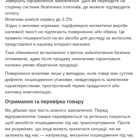
Завершіть оформлення замовлення. Далі ви перейдете на
сторінку системи безпечних платежів, де можете підтвердити
оплату.
Можлива комісія сервісу до 2,2%.
Згідно з чинними нормами, парфумерно-косметичні вироби
належної якості не підлягають поверненню або обміну. Це
правило поширюється на всі засоби для догляду за волоссям,
представлені в нашому інтернет-магазині.
Таке обмеження встановлено з метою забезпечення безпеки
споживачів, адже після продажу неможливо гарантувати
належні умови зберігання продукції.
Повернення можливе лише у випадках, коли товар має суттєві
дефекти, пошкодження упаковки, невідповідність заявленим
характеристикам, прострочений термін придатності або
неповну комплектацію.
Отримання та перевірка товару
Ми дбаємо про якість кожного замовлення. Перед
відправленням товари перевіряються та ретельно пакуються,
щоб запобігти пошкодженню під час транспортування. Проте
ми розуміємо, що іноді можуть трапитися ситуації, які не
залежать від нас — наприклад, механічні пошкодження під час