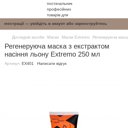
після реєстрації — увійдіть в акаунт або зареє
Доглядові засоби
Маски
Маски Extremo
Регенеруюча маска
Регенеруюча маска з екстрактом
насіння льону Extremo 250 мл
Артикул:
EX401
Написати відгук