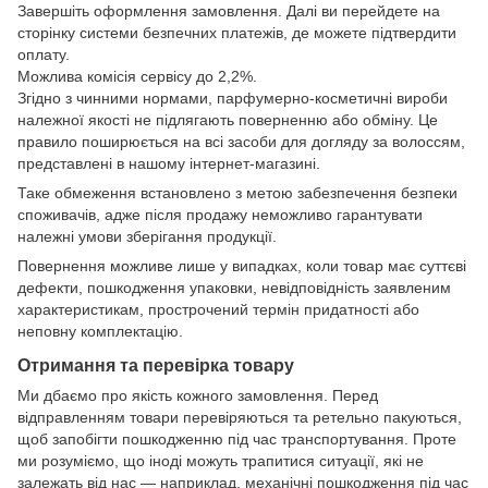
Завершіть оформлення замовлення. Далі ви перейдете на
сторінку системи безпечних платежів, де можете підтвердити
оплату.
Можлива комісія сервісу до 2,2%.
Згідно з чинними нормами, парфумерно-косметичні вироби
належної якості не підлягають поверненню або обміну. Це
правило поширюється на всі засоби для догляду за волоссям,
представлені в нашому інтернет-магазині.
Таке обмеження встановлено з метою забезпечення безпеки
споживачів, адже після продажу неможливо гарантувати
належні умови зберігання продукції.
Повернення можливе лише у випадках, коли товар має суттєві
дефекти, пошкодження упаковки, невідповідність заявленим
характеристикам, прострочений термін придатності або
неповну комплектацію.
Отримання та перевірка товару
Ми дбаємо про якість кожного замовлення. Перед
відправленням товари перевіряються та ретельно пакуються,
щоб запобігти пошкодженню під час транспортування. Проте
ми розуміємо, що іноді можуть трапитися ситуації, які не
залежать від нас — наприклад, механічні пошкодження під час