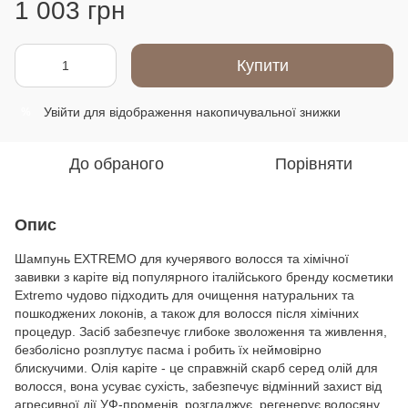
1 003 грн
Купити
Увійти
для відображення накопичувальної знижки
%
До обраного
Порівняти
Опис
Шампунь EXTREMO для кучерявого волосся та хімічної
завивки з каріте від популярного італійського бренду косметики
Extremo чудово підходить для очищення натуральних та
пошкоджених локонів, а також для волосся після хімічних
процедур. Засіб забезпечує глибоке зволоження та живлення,
безболісно розплутує пасма і робить їх неймовірно
блискучими. Олія каріте - це справжній скарб серед олій для
волосся, вона усуває сухість, забезпечує відмінний захист від
агресивної дії УФ-променів, розгладжує, регенерує волосяну