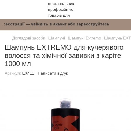
після реєстрації — увійдіть в акаунт або зареє
Доглядові засоби
Шампуні
Шампуні Extremo
Шампунь EXTR
Шампунь EXTREMO для кучерявого
волосся та хімічної завивки з каріте
1000 мл
Артикул:
EX411
Написати відгук