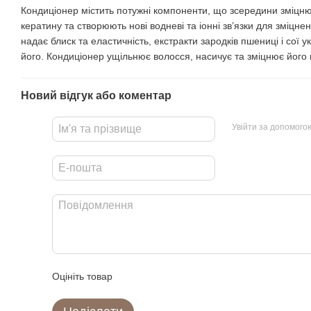
Кондиціонер містить потужні компоненти, що зсередини зміцн
кератину та створюють нові водневі та іонні зв’язки для зміцне
надає блиск та еластичність, екстракти зародків пшениці і сої 
його. Кондиціонер ущільнює волосся, насичує та зміцнює його п
Новий відгук або коментар
Увійти за допомого
Оцініть товар