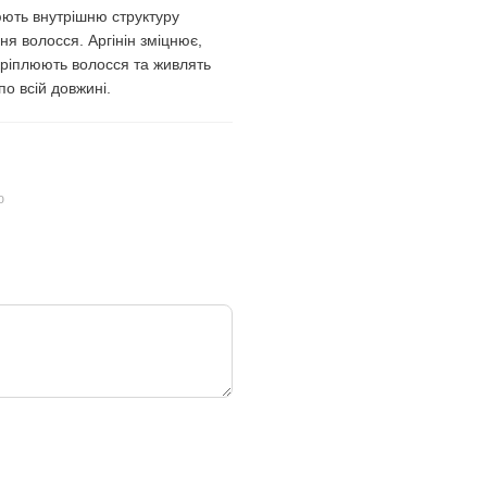
юють внутрішню структуру
ння волосся. Аргінін зміцнює,
укріплюють волосся та живлять
о всій довжині.
ю