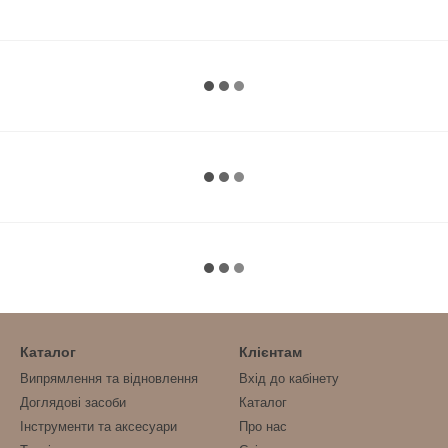
Каталог
Клієнтам
Випрямлення та відновлення
Вхід до кабінету
Доглядові засоби
Каталог
Інструменти та аксесуари
Про нас