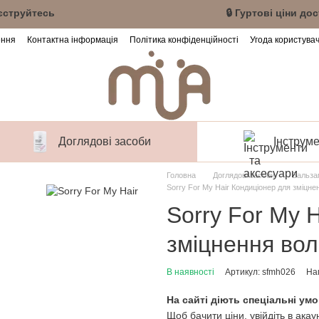
 акаунт або зареєструйтесь 🔒 Гуртові ціни дос
ення
Контактна інформація
Політика конфіденційності
Угода користува
Доглядові засоби
Інструме
Головна
Доглядові засоби
Бальза
Sorry For My Hair Кондиціонер для зміцн
Sorry For My 
зміцнення вол
В наявності
Артикул: sfmh026
Нап
На сайті діють спеціальні умо
Щоб бачити ціни, увійдіть в акау