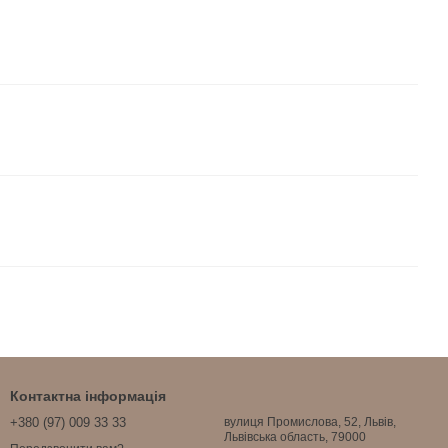
Контактна інформація
+380 (97) 009 33 33
вулиця Промислова, 52, Львів,
Львівська область, 79000