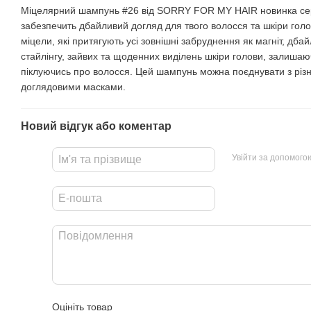
Міцелярний шампунь #26 від SORRY FOR MY HAIR новинка сер
забезпечить дбайливий догляд для твого волосся та шкіри голов
міцели, які притягують усі зовнішні забруднення як магніт, дб
стайлінгу, зайвих та щоденних виділень шкіри голови, залишаюч
піклуючись про волосся. Цей шампунь можна поєднувати з різ
доглядовими масками.
Новий відгук або коментар
Увійти за допомого
Оцініть товар