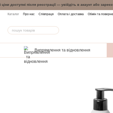
Перейти до основного контенту
і ціни доступні після реєстрації — увійдіть в 
Каталог
Про нас
Співпраця
Оплата і доставка
Обмін та поверн
Випрямлення та відновлення