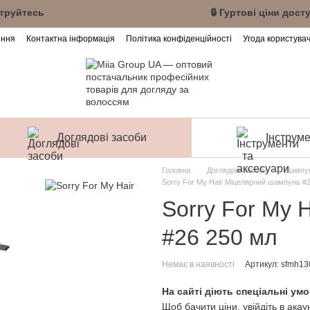
акаунт або зареєструйтесь 🔒 Гуртові ціни дост
ення
Контактна інформація
Політика конфіденційності
Угода користува
Доглядові засоби
Інструме
Головна
Доглядові засоби
Шампун
Sorry For My Hair Міцелярний шампунь #
Sorry For My 
#26 250 мл
Немає в наявності
Артикул: sfmh13
На сайті діють спеціальні умо
Щоб бачити ціни, увійдіть в акау