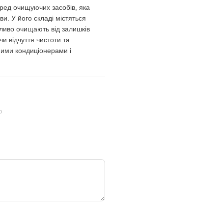
ед очищуючих засобів, яка
и. У його складі містяться
айливо очищають від залишків
и відчуття чистоти та
ними кондиціонерами і
ю