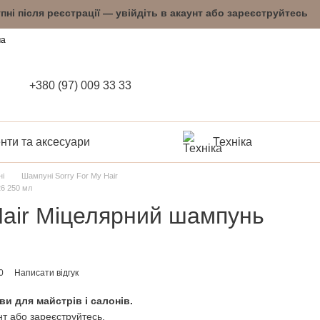
упні після реєстрації — увійдіть в акаунт або 
ча
+380 (97) 009 33 33
нти та аксесуари
Техніка
і
Шампуні Sorry For My Hair
26 250 мл
Hair Міцелярний шампунь
0
Написати відгук
ви для майстрів і салонів.
нт або зареєструйтесь.