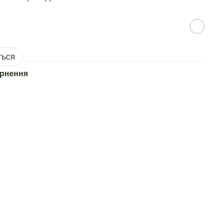
ться
рнення