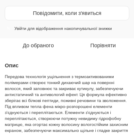
Повідомити, коли з'явиться
Увійти
для відображення накопичувальної знижки
%
До обраного
Порівняти
Опис
Передова технологія ущільнення з термоактивованими
полімерами створює тонкий дихаючий шар на поверхні
волосся, який заповнює та закриває кутикулу, забезпечуючи
антистатичний та антивологий ефект. Ця формула ефективно
зберігає всі білкові пептиди, поживні речовини та зволоження.
Під впливом тепла фена мікро-розпорошені елементи
з'єднуються і переплітаються. Елементи з'єднуються і
переплітаються, створюючи потужну невидиму гідрофобну
матрицю, яка огортає кожну волосину вологостійким захисним
екраном, забезпечуючи максимально щільне і гладке закриття