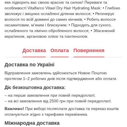
яке підкорить вас своєю красою та силою! Переваги та
особливості Vitalfarco Vitael Dry Hair Hydrating Mask: • Глибоко
зволожує і зміцнює ослаблені ділянки волосся; • Регенерує
волосся по всій довжині до самих кінчиків; • Робить волосся
оксамитовим, м'яким і блискучим; • Підходить для сухого,
ослабленого та хімічно обробленого волосся; • Збагачений
кератином, аргановою олією та пантенолом.
Доставка
Оплата
Повернення
Доставка по Україні
Відправлення замовлень здійснюється Новою Поштою
протягом 1–2 робочих днів після підтвердження або оплати.
Діє безкоштовна доставка:
– на перше замовлення при повній передоплаті;
– на всі замовлення від 2500 грн при повній передоплаті.
Важливо!
При виборі післяплати доставка та переказ коштів
оплачуються згідно з тарифами перевізника.
Міжнародна доставка